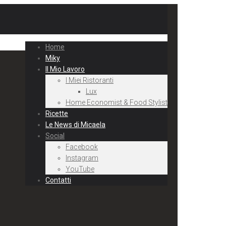
Home
Miky
Il Mio Lavoro
I Miei Ristoranti
Lux
Home Economist & Food Stylist
Ricette
Le News di Micaela
Social
Facebook
Instagram
YouTube
Contatti